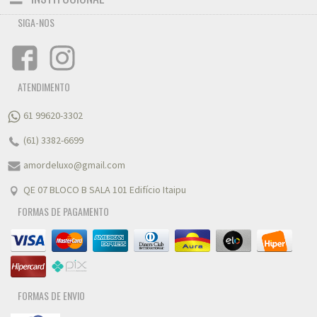
navigation
SIGA-NOS
FALE CONOSCO
ATENDIMENTO
61 99620-3302
(61) 3382-6699
amordeluxo@gmail.com
QE 07 BLOCO B SALA 101 Edifício Itaipu
FORMAS DE PAGAMENTO
FORMAS DE ENVIO