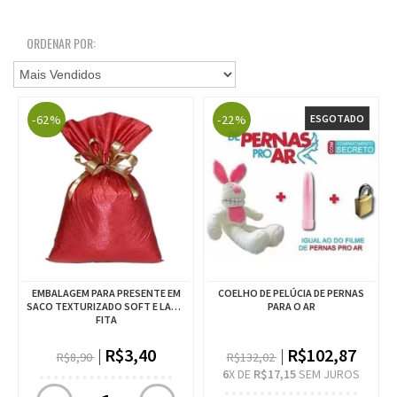
ORDENAR POR:
-62%
-22%
ESGOTADO
EMBALAGEM PARA PRESENTE EM
COELHO DE PELÚCIA DE PERNAS
SACO TEXTURIZADO SOFT E LAÇO
PARA O AR
FITA
R$3,40
R$102,87
R$8,90
R$132,02
6
X DE
R$17,15
SEM JUROS