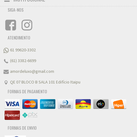
navigation
SIGA-NOS
FALE CONOSCO
ATENDIMENTO
61 99620-3302
(61) 3382-6699
amordeluxo@gmail.com
QE 07 BLOCO B SALA 101 Edifício Itaipu
FORMAS DE PAGAMENTO
FORMAS DE ENVIO