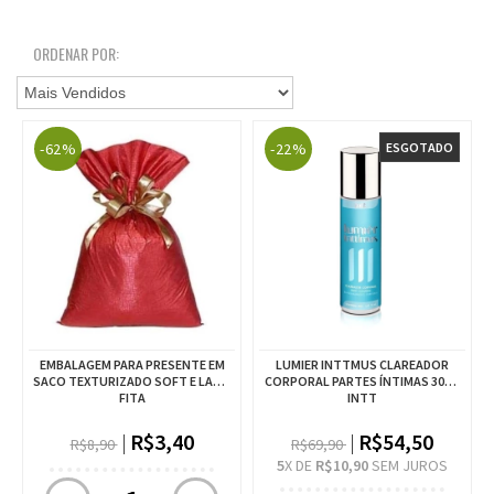
ORDENAR POR:
-62%
-22%
ESGOTADO
EMBALAGEM PARA PRESENTE EM
LUMIER INTTMUS CLAREADOR
SACO TEXTURIZADO SOFT E LAÇO
CORPORAL PARTES ÍNTIMAS 30ML
FITA
INTT
R$3,40
R$54,50
R$8,90
R$69,90
5
X DE
R$10,90
SEM JUROS