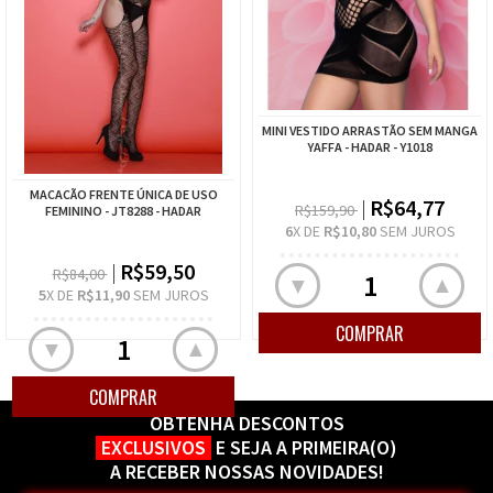
MINI VESTIDO ARRASTÃO SEM MANGA
YAFFA - HADAR - Y1018
MACACÃO FRENTE ÚNICA DE USO
R$64,77
R$159,90
FEMININO - JT8288 - HADAR
6
X DE
R$10,80
SEM JUROS
R$59,50
R$84,00
▲
▼
5
X DE
R$11,90
SEM JUROS
▲
▼
OBTENHA DESCONTOS
EXCLUSIVOS
E SEJA A PRIMEIRA(O)
A RECEBER NOSSAS NOVIDADES!