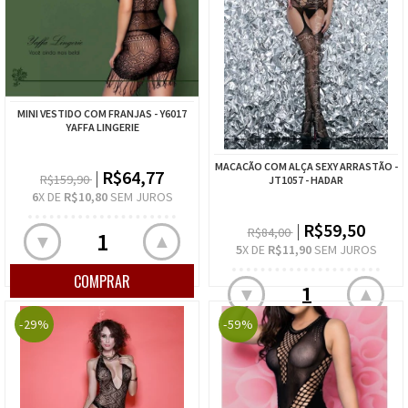
MINI VESTIDO COM FRANJAS - Y6017
YAFFA LINGERIE
MACACÃO COM ALÇA SEXY ARRASTÃO -
R$64,77
R$159,90
JT1057 - HADAR
6
X DE
R$10,80
SEM JUROS
R$59,50
R$84,00
▲
▼
5
X DE
R$11,90
SEM JUROS
▲
▼
-29%
-59%