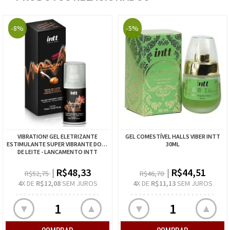
-8%
-5%
VIBRATION! GEL ELETRIZANTE
GEL COMESTÍVEL HALLS VIBER INTT
ESTIMULANTE SUPER VIBRANTE DOCE
30ML
DE LEITE - LANCAMENTO INTT
R$48,33
R$44,51
R$52,75
R$46,70
4
X DE
R$12,08
SEM JUROS
4
X DE
R$11,13
SEM JUROS
▲
▲
▼
▼