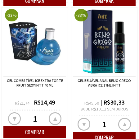
-33%
-33%
GEL COMESTÍVEL ICE EXTRA FORTE
GEL BEIJÁVEL ANAL BEIJO GREGO
FRUIT SEXY INTT 40 ML
VIBRA ICE 17ML INTT
R$14,49
R$30,33
R$21,74
R$45,50
3
X DE
R$10,11
SEM JUROS
▲
▼
▲
▼