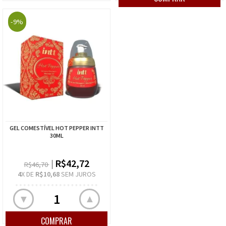
-9%
GEL COMESTÍVEL HOT PEPPER INTT
30ML
R$42,72
R$46,70
4
X DE
R$10,68
SEM JUROS
▲
▼