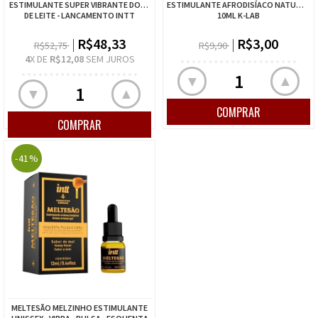
ESTIMULANTE SUPER VIBRANTE DOCE
ESTIMULANTE AFRODISÍACO NATURAL
DE LEITE - LANCAMENTO INTT
10ML K-LAB
R$48,33
R$3,00
R$52,75
R$9,90
4
X DE
R$12,08
SEM JUROS
▲
▼
▲
▼
-41%
MELTESÃO MELZINHO ESTIMULANTE