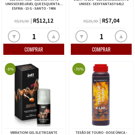
UNISSEX BEIJÁVEL QUE ESQUENTA E
UNISEX - SEXY FANTASY 6412
ESFRIA - 15 G - SANTO - 7406
R$12,12
R$7,04
R$39,90
R$25,90
▲
▲
▼
▼
-8%
-70%
VIBRATION! GEL ELETRIZANTE
TESÃO DE TOURO - DOSE ÚNICA -