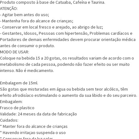
Produto composto à base de Catuaba, Cafeína e Taurina.
ATENÇÃO:
- Agitar bem antes do uso;
- Mantenha fora do alcance de crianças;
- Conservar em local fresco e arejado, ao abrigo de luz;
- Gestantes, Idosos, Pessoas com hipertensão, Problemas cardíacos e
Portadores de demais enfermidades devem procurar orientação médica
antes de consumir o produto.
MODO DE USAR:
Coloque na bebida 15 a 20 gotas, os resultados variam de acordo com o
metabolismo de cada pessoa, podendo não fazer efeito ou ser muito
intenso. Não é medicamento.
Embalagem de 15ml.
São gotas que misturadas em água ou bebida sem teor alcólico, têm
efeito afrodisíaco estimulando o aumento da sua libido e do seu parceiro.
Embagalem:
Frasco de plastico
Validade: 24 meses da data de fabricação
Cuidados:
* Manter fora do alcance de crianças
* Havendo irritaçao suspenda o uso
* Conservar fora da luz solar